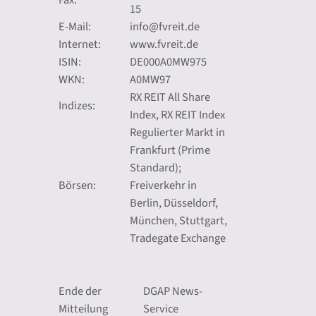
15
E-Mail:
info@fvreit.de
Internet:
www.fvreit.de
ISIN:
DE000A0MW975
WKN:
A0MW97
RX REIT All Share
Indizes:
Index, RX REIT Index
Regulierter Markt in
Frankfurt (Prime
Standard);
Börsen:
Freiverkehr in
Berlin, Düsseldorf,
München, Stuttgart,
Tradegate Exchange
Ende der
DGAP News-
Mitteilung
Service