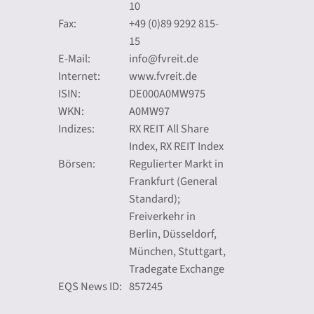
10
Fax:
+49 (0)89 9292 815-
15
E-Mail:
info@fvreit.de
Internet:
www.fvreit.de
ISIN:
DE000A0MW975
WKN:
A0MW97
Indizes:
RX REIT All Share
Index, RX REIT Index
Börsen:
Regulierter Markt in
Frankfurt (General
Standard);
Freiverkehr in
Berlin, Düsseldorf,
München, Stuttgart,
Tradegate Exchange
EQS News ID:
857245