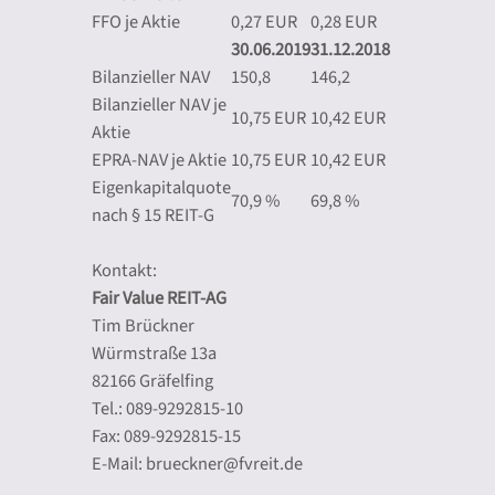
FFO je Aktie
0,27 EUR
0,28 EUR
30.06.2019
31.12.2018
Bilanzieller NAV
150,8
146,2
Bilanzieller NAV je
10,75 EUR
10,42 EUR
Aktie
EPRA-NAV je Aktie
10,75 EUR
10,42 EUR
Eigenkapitalquote
70,9 %
69,8 %
nach § 15 REIT-G
Kontakt:
Fair Value REIT-AG
Tim Brückner
Würmstraße 13a
82166 Gräfelfing
Tel.: 089-9292815-10
Fax: 089-9292815-15
E-Mail: brueckner@fvreit.de