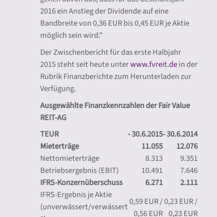
2016 ein Anstieg der Dividende auf eine
Bandbreite von 0,36 EUR bis 0,45 EUR je Aktie
möglich sein wird."
Der Zwischenbericht für das erste Halbjahr
2015 steht seit heute unter
www.fvreit.de
in der
Rubrik Finanzberichte zum Herunterladen zur
Verfügung.
Ausgewählte Finanzkennzahlen der Fair Value
REIT-AG
TEUR
- 30.6.2015
- 30.6.2014
Mieterträge
11.055
12.076
Nettomieterträge
8.313
9.351
Betriebsergebnis (EBIT)
10.491
7.646
IFRS-Konzernüberschuss
6.271
2.111
IFRS-Ergebnis je Aktie
0,59 EUR /
0,23 EUR /
(unverwässert/verwässert
0,56 EUR
0,23 EUR