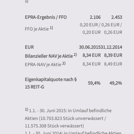
1)
EPRA-Ergebnis / FFO
2.106
2.453
0,20 EUR /
0,26 EUR /
1)
FFO je Aktie
0,20 EUR
0,26 EUR
EUR
30.06.2015
31.12.2014
2)
8,34 EUR
8,39 EUR
Bilanzieller NAV je Aktie
2)
8,34 EUR
8,49 EUR
EPRA-NAV je Aktie
Eigenkapitalquote nach §
59,4%
49,2%
15 REIT-G
1)
1.1. - 30. Juni 2015: in Umlauf befindliche
Aktien (10.703.823 Stück unverwässert /
11.575.308 Stück verwässert)
1.1. - 30. Juni 2014: in Umlauf befindliche Aktien