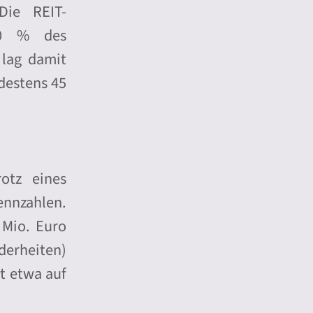
Die REIT-
2,0 % des
 lag damit
destens 45
otz eines
ennzahlen.
 Mio. Euro
derheiten)
t etwa auf