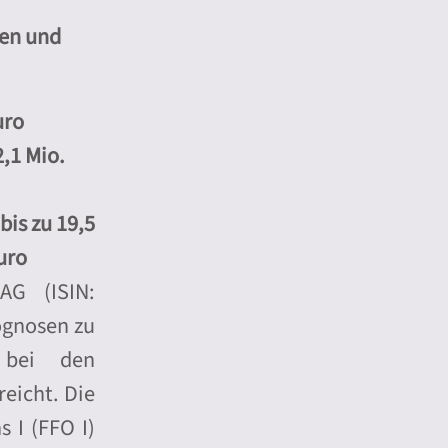
men und
uro
2,1 Mio.
bis zu 19,5
uro
AG (ISIN:
ognosen zu
n bei den
eicht. Die
 I (FFO I)