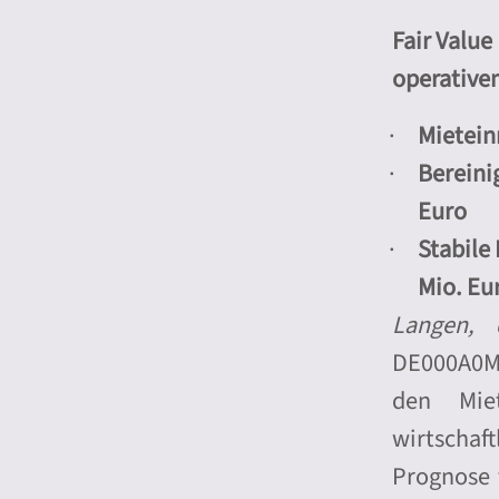
Fair Valu
operative
Mietein
Bereinig
Euro
Stabile
Mio. Eu
Langen, 
DE000A0MW
den Miet
wirtschaf
Prognose 