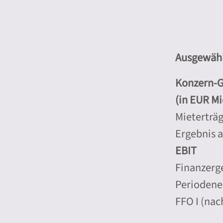
Ausgewähl
Konzern-G
(in EUR Mi
Mieterträ
Ergebnis 
EBIT
Finanzerg
Periodene
FFO I (nac