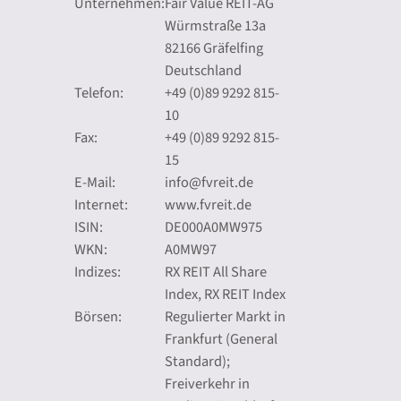
Unternehmen:
Fair Value REIT-AG
Würmstraße 13a
82166 Gräfelfing
Deutschland
Telefon:
+49 (0)89 9292 815-
10
Fax:
+49 (0)89 9292 815-
15
E-Mail:
info@fvreit.de
Internet:
www.fvreit.de
ISIN:
DE000A0MW975
WKN:
A0MW97
Indizes:
RX REIT All Share
Index, RX REIT Index
Börsen:
Regulierter Markt in
Frankfurt (General
Standard);
Freiverkehr in