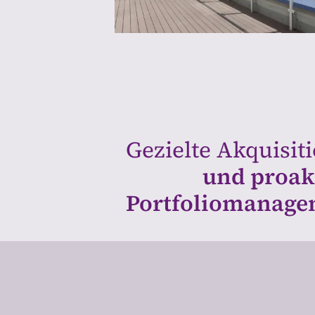
Gezielte Akquisit
und proak
Portfoliomanage