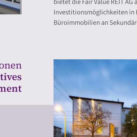
bietet die Fair Value REIT AG 
Investitionsmöglichkeiten in
Büroimmobilien an Sekundär-
ionen
tives
ment