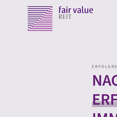
ERFOLGRE
NA
ER