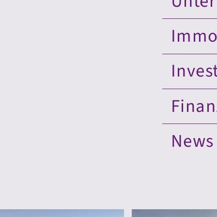
Unte
Immo
Inves
Finan
News