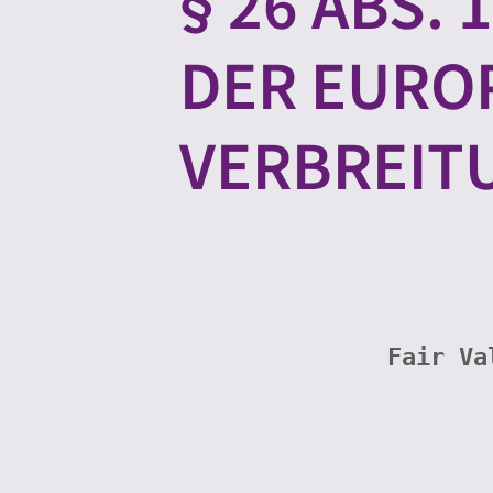
26 ABS. 1
ER EUROP
ERBREITU
Fair Va